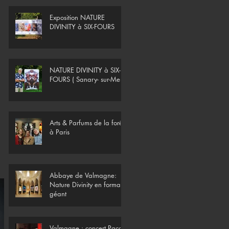
Exposition NATURE
DIVINITY à SIX-FOURS
NATURE DIVINITY à SIX-
FOURS ( Sanary- sur-Mer)
Arts & Parfums de la forêt
à Paris
Abbaye de Valmagne:
Nature Divinity en format
géant
Valmagne : concert Paco