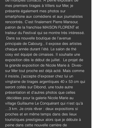
de multiples contacts. A peine exposant de 
mes premiers tirages à Villers sur Mer, je 
présente également mes photos sur 
smartphone aux comédiens et aux journalistes 
rencontrés. C’est finalement Pierre Mansour, 
patron de la franchise MAISON FLORENT et 
traiteur du Festival qui se montre très intéressé. 
 Dans sa nouvelle boutique de l’avenue 
principale de Cabourg , il expose des artistes 
chaque année durant l’été. Le salon de thé 
cosy est équipé de cimaises. Il souhaite une 
exposition dès le début de juillet.  Le projet de 
la grande exposition de Nicole Marie à  Dives-
sur Mer tout proche est déjà acté. Mais comme 
il insiste, j’accepte d’exposer chez lui un 
vingtaine de tirages argentiques 40 x 53 cm qui 
seront collés sur Dibond, une toute autre 
présentation et d’autres photos que celles 
 décidées pour la galerie Nicole Marie au 
village Guillaume Le Conquérant qui n’est qu’à 
…3 km. Je crois rêver : deux expositions si 
proches et en même temps dans des lieux 
touristiques prestigieux alors que je débute à 
peine dans cette nouvelle carrière de 