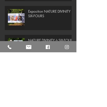
Exposition NATURE DIVINITY à
SIX-FOURS
NATURE DIVINITY à SIX-FOURS
( Sanary- sur-Mer)
Arts & Parfums de la forêt à
Paris
Abbaye de Valmagne: Nature
Divinity en format géant