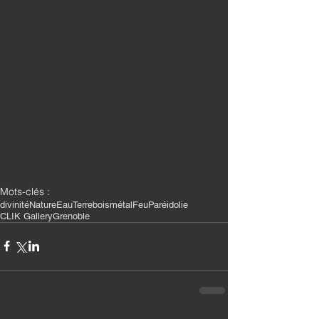
Mots-clés :
divinité
Nature
Eau
Terre
bois
métal
Feu
Paréidolie
CLIK Gallery
Grenoble