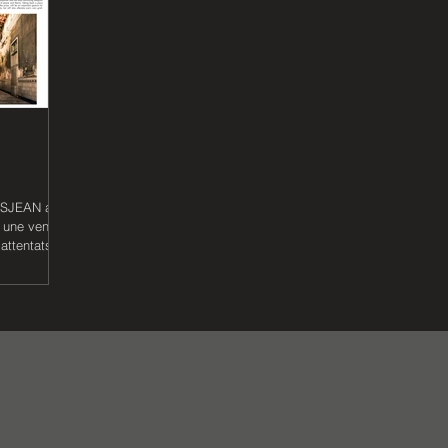
OSJEAN a
à une vente
attentats