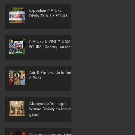
Exposition NATURE
DIVINITY à SIX-FOURS
NATURE DIVINITY à SIX-
FOURS ( Sanary- sur-Mer)
Arts & Parfums de la forêt
à Paris
Abbaye de Valmagne:
Nature Divinity en format
géant
Valmagne : concert Paco