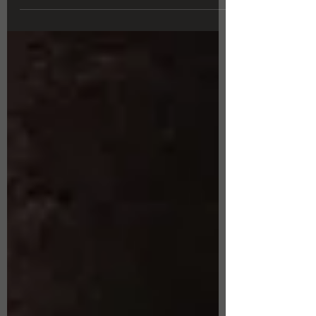
ÉLEMENTS animent les jardins de la VILLA
SIMONE à SIX FOURS LES PLAGES .
Commissaire de l'exposition : PHILIPPE SÉRÉNON
Production : Mairie de SIX FOURS Voir le film de
l'exposition : https://youtu.be/ldepDdJ9EBo?
si=6Nvtvr6J8_JDLewm